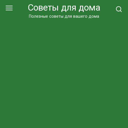
Перейти
Советы для дома
к
контенту
Полезные советы для вашего дома