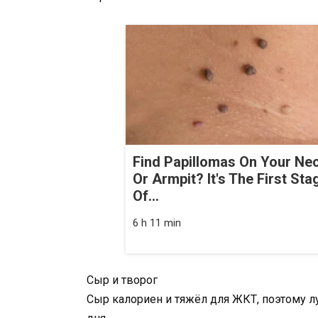
Find Papillomas On Your Ne
Or Armpit? It's The First Sta
Of...
6 h 11 min
Сыр и творог
Сыр калориен и тяжёл для ЖКТ, поэтому л