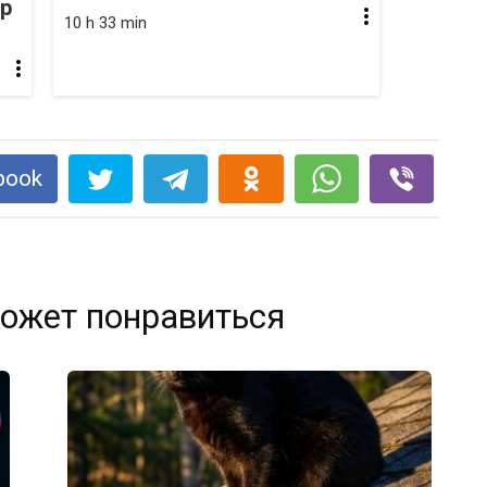
op
10 h 33 min
book
ожет понравиться