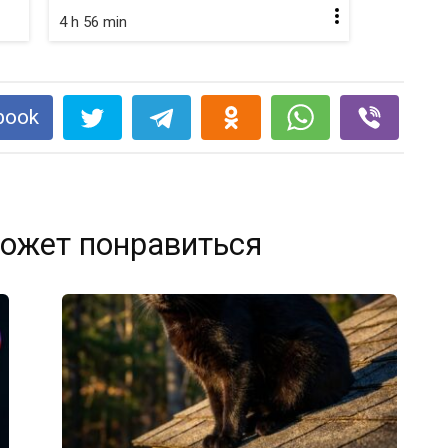
4 h 56 min
book
ожет понравиться