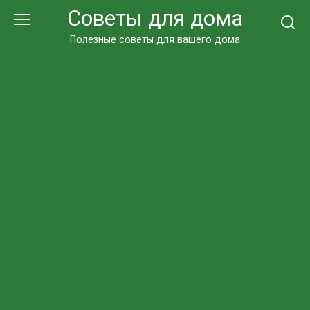
Перейти
Советы для дома
к
контенту
Полезные советы для вашего дома