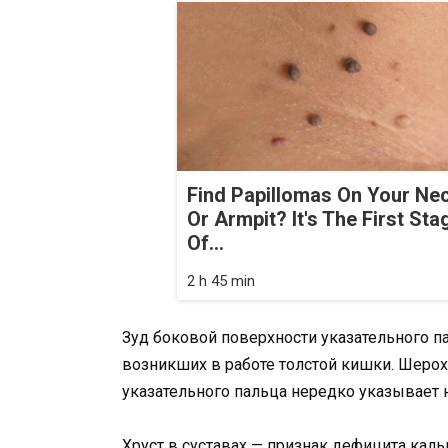
Find Papillomas On Your Ne
Or Armpit? It's The First Sta
Of...
2 h 45 min
Зуд боковой поверхности указательного п
возникших в работе толстой кишки. Шеро
указательного пальца нередко указывает
Хруст в суставах — признак дефицита каль