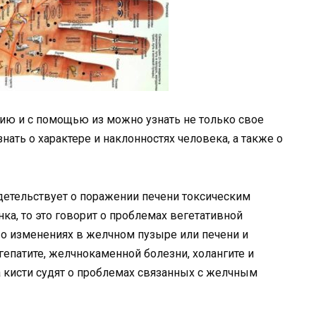
ю и с помощью из можно узнать не только свое
нать о характере и наклонностях человека, а также о
идетельствует о поражении печени токсическим
ка, то это говорит о проблемах вегетативной
 о изменениях в желчном пузыре или печени и
епатите, желчнокаменной болезни, холангите и
а кисти судят о проблемах связанных с желчным