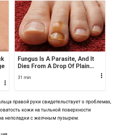
ck
Fungus Is A Parasite, And It
ge
Dies From A Drop Of Plain...
31 min
альца правой руки свидетельствует о проблемах,
ховатость кожи на тыльной поверхности
 на неполадки с желчным пузырем.
ция