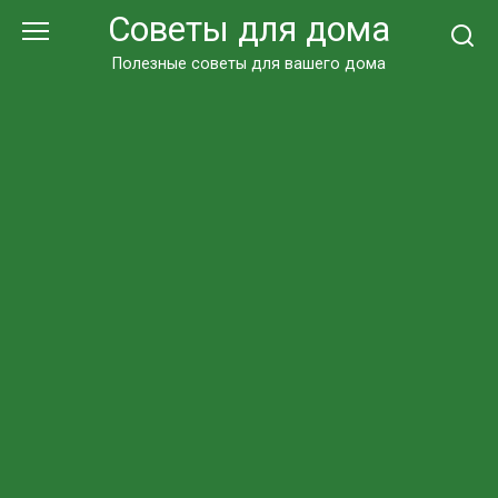
Перейти
Советы для дома
к
контенту
Полезные советы для вашего дома