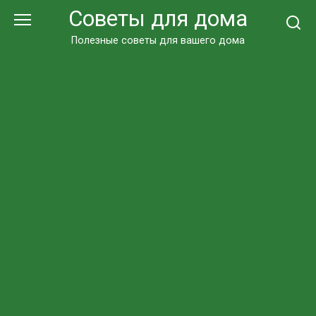
Перейти
Советы для дома
к
контенту
Полезные советы для вашего дома