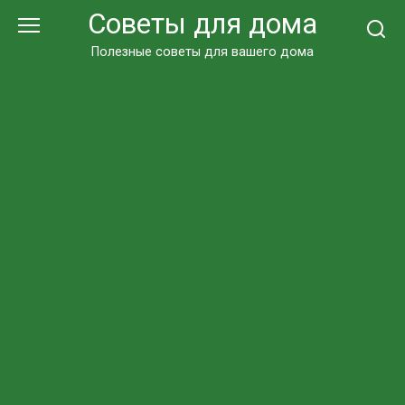
Перейти
Советы для дома
к
контенту
Полезные советы для вашего дома