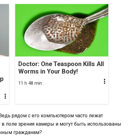
Doctor: One Teaspoon Kills All
Worms in Your Body!
op
11 h 48 min
 Ведь рядом с его компьютером часто лежат
в поле зрения камеры и могут быть использованы
ычным гражданам?