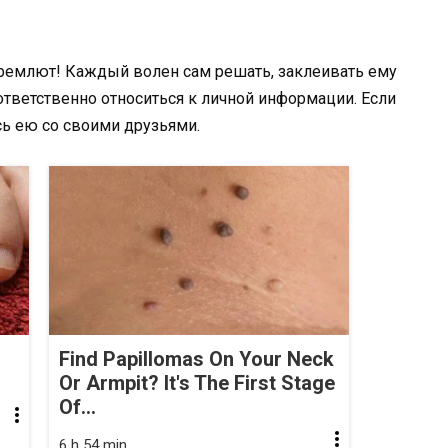
дремлют! Каждый волен сам решать, заклеивать ему
ответственно относиться к личной информации. Если
ись ею со своими друзьями.
Find Papillomas On Your Neck
Or Armpit? It's The First Stage
Of...
6 h 54 min