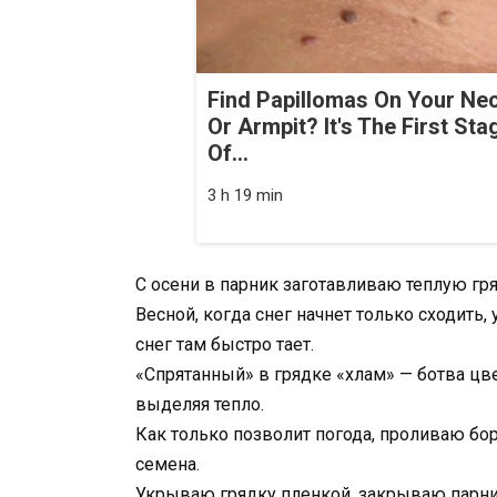
Find Papillomas On Your Ne
Or Armpit? It's The First Sta
Of...
3 h 19 min
С осени в парник заготавливаю теплую гр
Весной, когда снег начнет только сходить,
снег там быстро тает.
«Спрятанный» в грядке «хлам» — ботва цве
выделяя тепло.
Как только позволит погода, проливаю бо
семена.
Укрываю грядку пленкой, закрываю парни