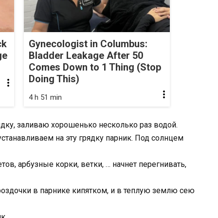
ck
Gynecologist in Columbus:
ge
Bladder Leakage After 50
Comes Down to 1 Thing (Stop
Doing This)
4 h 51 min
ядку, заливаю хорошенько несколько раз водой.
 устанавливаем на эту грядку парник. Под солнцем
тов, арбузные корки, ветки, … начнет перегнивать,
роздочки в парнике кипятком, и в теплую землю сею
к.