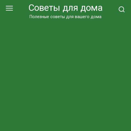
Перейти
Советы для дома
к
контенту
Полезные советы для вашего дома