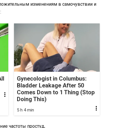
положительным изменениям в самочувствии и
:
ll
Gynecologist in Columbus:
Bladder Leakage After 50
Comes Down to 1 Thing (Stop
Doing This)
5 h 4 min
ие частоты простуд,