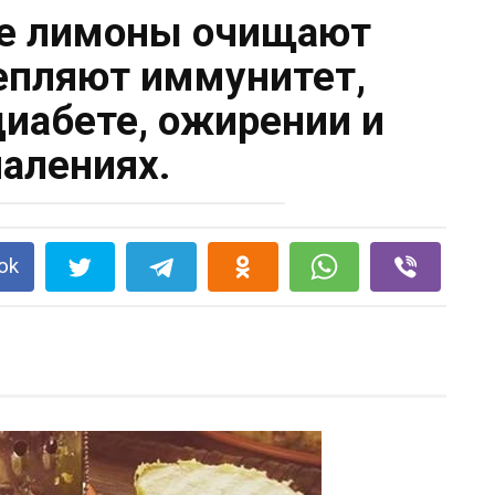
е лимоны очищают
репляют иммунитет,
диабете, ожирении и
палениях.
ok