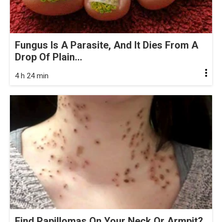
Fungus Is A Parasite, And It Dies From A
Drop Of Plain...
4 h 24 min
Find Papillomas On Your Neck Or Armpit?